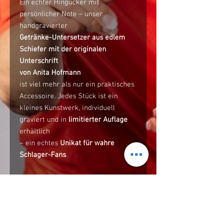
Ein echter Hingucker mit
persönlicher Note – unser
handgravierter
Getränke-Untersetzer aus edlem
Schiefer mit der originalen
Unterschrift
von Anita Hofmann
ist viel mehr als nur ein praktisches
Accessoire. Jedes Stück ist ein
kleines Kunstwerk, individuell
graviert und in
limitierter Auflage
erhältlich
– ein echtes
Unikat für wahre
Schlager-Fans
.
Ob für den eigenen
Wohnzimmertisch oder als stilvolles
Geschenk: Dieser Untersetzer
vereint
musikalische Leidenschaft