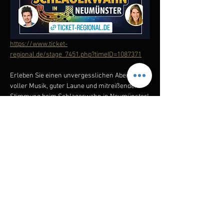
https://www.ticket-
regional.de/stage_7451.php?timeID=1087371
Erleben Sie einen unvergesslichen Abend 
voller Musik, guter Laune und mitreißender 
Stimmung beim Schlagerwahn in Neumünster!
Freuen Sie sich auf ein Staraufgebot der 
Extraklasse: Mit dabei sind der charmante 
Vincent Gross, der legendäre G.G. Anderson, 
die energiegeladene Anita Hofmann, die 
talentierte Lena Milewicz, der stimmgewaltige 
Marco Sommer, die bezaubernde Anni Perka 
und die großartige Lisa Loreen.