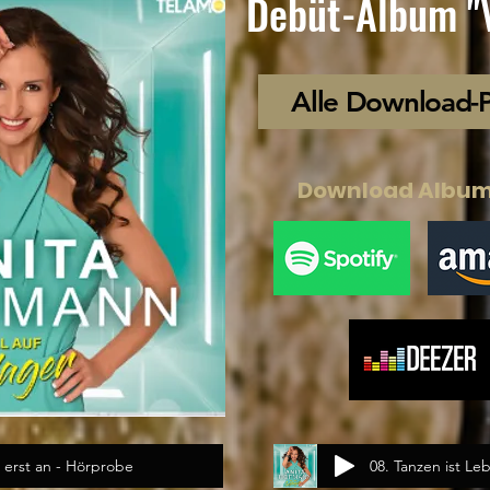
Debüt-Album "
Alle Download-Po
Download Album 
 erst an - Hörprobe
08. Tanzen ist L