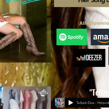
Hier Song 
Alle Downl
"Teilz
Teilzeit-Diva - Hörpr