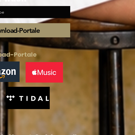
be
wnload-Portale
oad-Portale