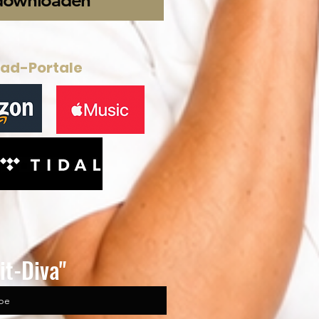
downloaden
oad-Portale
eit-Diva"
obe