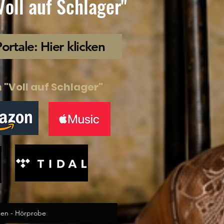
V
oll auf Schlager"
rtale: Hier klicken
"Voll auf Schlager"
eben - Hörprobe