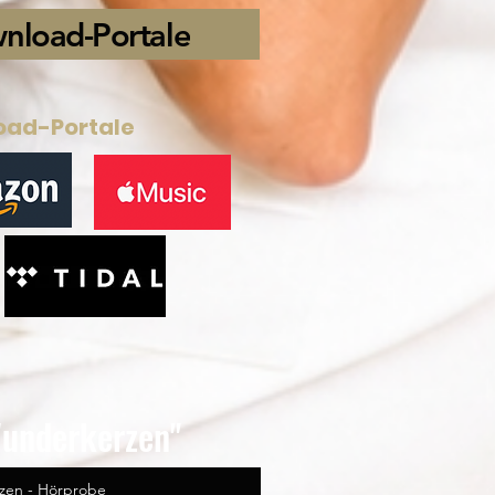
wnload-Portale
oad-Portale
Wunderkerzen"
zen - Hörprobe