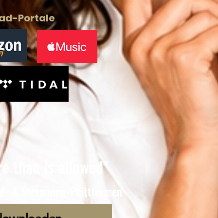
ad-Portale
e than is allowed"
ad- & Streaming-Plattformen