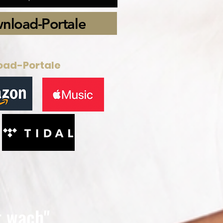
wnload-Portale
oad-Portale
t wach"