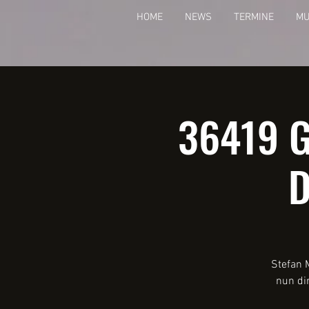
HOME
NEWS
TERMINE
MU
36419 G
D
Stefan 
nun di