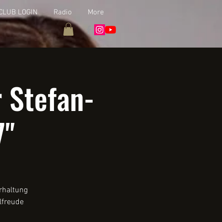
CLUB LOGIN
Radio
More
 Stefan-
7"
rhaltung
lfreude