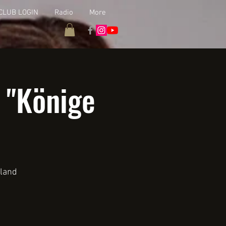
CLUB LOGIN
Radio
More
 "Könige
hland