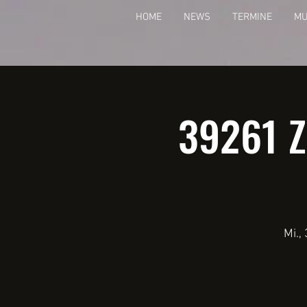
HOME
NEWS
TERMINE
MU
39261 Z
Mi.,