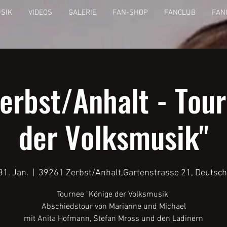
SIK
VIDEOS
GALERIE
FAN-SHOP
FANCLUB
FAN
erbst/Anhalt - Tour
der Volksmusik"
 31. Jan.
  |  
39261 Zerbst/Anhalt,Gartenstrasse 21, Deutsc
Tournee "Könige der Volksmusik"
Abschiedstour von Marianne und Michael