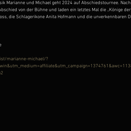
ik Marianne und Michael geht 2024 auf Abschiedstournee. Nach
bschied von der Bühne und laden ein letztes Mal die „Könige der 
Mross, die Schlagerikone Anita Hofmann und die unverkennbaren Di
e
ist/marianne-michael/?
e=awin&utm_medium=affiliate&utm_campaign=1374761&awc=1
a2