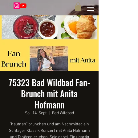
75323 Bad Wildbad Fan-
Brunch mit Anita
Hofmann
So., 14. Sept.
  |  
Bad Wildbad
"hautnah" brunchen und am Nachmittag ein
Schlager Klassik Konzert mit Anita Hofmann
und Tenören erleben. Seid dabei. Einzigartig