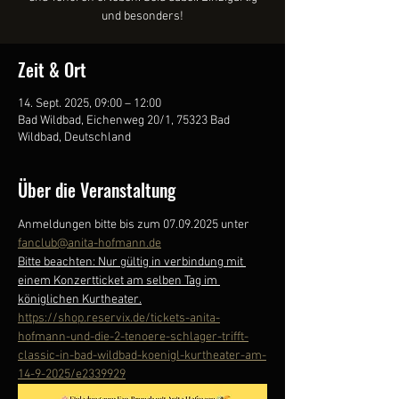
und besonders!
Zeit & Ort
14. Sept. 2025, 09:00 – 12:00
Bad Wildbad, Eichenweg 20/1, 75323 Bad
Wildbad, Deutschland
Über die Veranstaltung
Anmeldungen bitte bis zum 07.09.2025 unter 
fanclub@anita-hofmann.de
Bitte beachten: Nur gültig in verbindung mit 
einem Konzertticket am selben Tag im 
königlichen Kurtheater.
https://shop.reservix.de/tickets-anita-
hofmann-und-die-2-tenoere-schlager-trifft-
classic-in-bad-wildbad-koenigl-kurtheater-am-
14-9-2025/e2339929