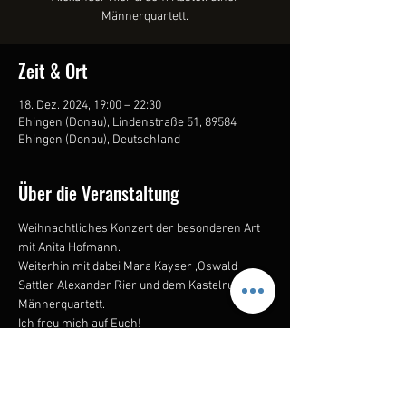
Männerquartett.
Zeit & Ort
18. Dez. 2024, 19:00 – 22:30
Ehingen (Donau), Lindenstraße 51, 89584
Ehingen (Donau), Deutschland
Über die Veranstaltung
Weihnachtliches Konzert der besonderen Art 
mit Anita Hofmann.
Weiterhin mit dabei Mara Kayser ,Oswald 
Sattler Alexander Rier und dem Kastelruther 
Männerquartett.
Ich freu mich auf Euch!
Sichert euch heute schon Tickets unter 
folgendem Link:
Zu den Tickets:
https://artmedia-
net.reservix.de/p/reservix/group/456538