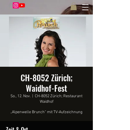
CH-8052 Zürich;
Waidhof-Fest
So., 12. Nov.
  |  
CH-8052 Zürich; Restaurant
Waidhof
Zeit & Ort