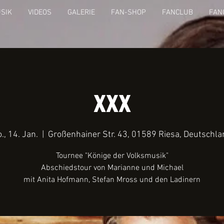
SIK
VIDEOS
GALERIE
FAN-SHOP
FANCLUB
FAN
xxx
., 14. Jan.
  |  
Großenhainer Str. 43, 01589 Riesa, Deutschla
Tournee "Könige der Volksmusik"
Abschiedstour von Marianne und Michael