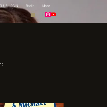
CLUB LOGIN
Radio
More
nd