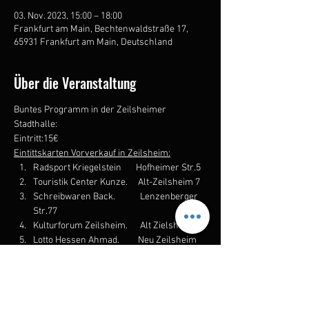
03. Nov. 2023, 15:00 – 18:00
Frankfurt am Main, Bechtenwaldstraße 17,
65931 Frankfurt am Main, Deutschland
Über die Veranstaltung
Buntes Programm in der Zeilsheimer 
Stadthalle:
Eintritt:15€
Eintittskarten Vorverkauf in Zeilsheim:
Radsport Kriegelstein       Hofheimer Str.5
Touristik Center Kunze.     Alt-Zeilsheim 7
Schreibwaren Back.            Lenzenberger 
Str.77
Kulturforum Zeilsheim.      Alt Zielsheim 23
Lotto Hessen Ahmad.         Neu Zeilsheim 
38
Petit Kuaför.                            Alt Zeilsheim 47
Heikes Frisuren.                     Pfaffenwiese 
45   