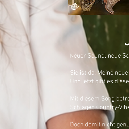
euer Sound, neue Sc
N
Sie ist da: Meine neue
Und jetzt gibt es die
Mit diesem Song betr
Schlager, Country-Vib
Doch damit nicht gen