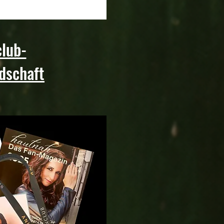
lub-
dschaft