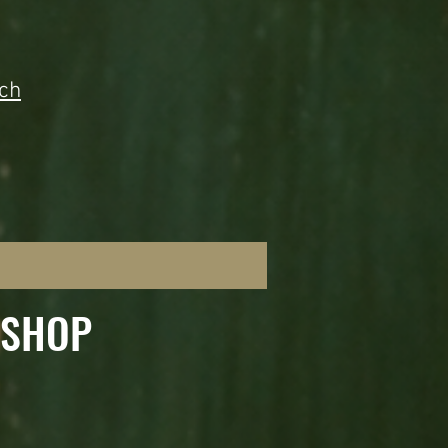
ich
-SHOP