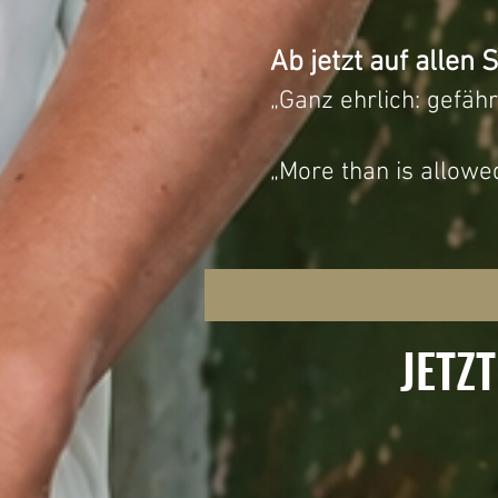
Ab jetzt auf allen
„Ganz ehrlich: gefäh
„More than is all
JETZ