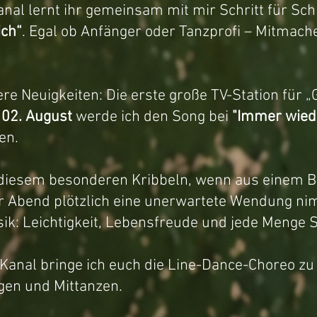
al lernt ihr gemeinsam mit mir Schritt für Schr
ich“
. Egal ob Anfänger oder Tanzprofi – Mitmach
re Neuigkeiten: Die erste große TV-Station für „G
02. August
werde ich den Song bei
"Immer wied
en.
diesem besonderen Kribbeln, wenn aus einem Bli
r Abend plötzlich eine unerwartete Wendung ni
sik: Leichtigkeit, Lebensfreude und jede Menge
anal bringe ich euch die Line-Dance-Choreo zu
gen und Mittanzen.