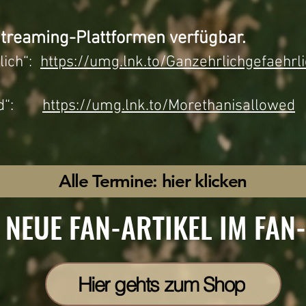
 Streaming-Plattformen verfügbar.
rlich“:
https://umg.lnk.to/Ganzehrlichgefaehrl
owed“:
https://umg.lnk.to/Morethanisallowed
Alle Termine: hier klicken
T NEUE FAN-ARTIKEL IM FAN
Hier gehts zum Shop