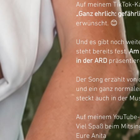
Auf meinem TikTok-Kan
„Ganz ehrlich: gefährl
erwünscht. 😊
Und es gibt noch weite
steht bereits fest.
Am 
in der ARD
präsentier
Der Song erzählt von 
und ein ganz normale
steckt auch in der Mu
Auf meinem YouTube-K
Viel Spaß beim Mitsin
Eure Anita