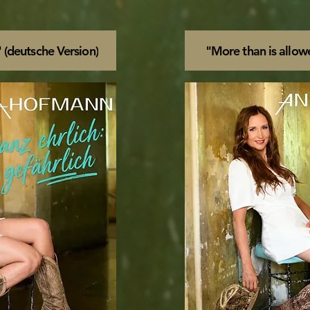
" (deutsche Version)
"More than is allowe